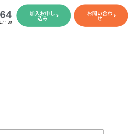
264
加入お申し
お問い合わ
込み
せ
7：30